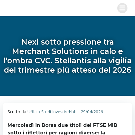
Vai
al
contenuto
Nexi sotto pressione tra
Merchant Solutions in calo e
l’ombra CVC. Stellantis alla vigilia
del trimestre più atteso del 2026
Scritto da
Ufficio Studi InvestireHub
il
29/04/2026
Mercoledì in Borsa due titoli del FTSE MIB
sotto i riflettori per ragioni diverse: la